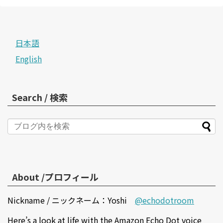
日本語
English
Search / 検索
About /プロフィール
Nickname / ニックネーム：Yoshi
@echodotroom
Here’s a look at life with the Amazon Echo Dot voice