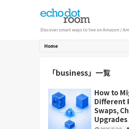
Discover smart ways to live on Am
Home
「
business
」
一覧
How to Mi
Different
Swaps, Ch
Upgrades 