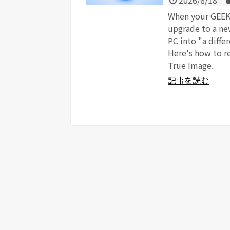
2026/6/18
When your GEEK
upgrade to a ne
PC into "a diff
Here's how to re
True Image.
記事を読む