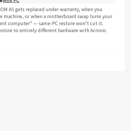
Mini PC
OM A5 gets replaced under warranty, when you
w machine, or when a motherboard swap turns your
erent computer" — same-PC restore won't cut it.
store to entirely different hardware with Acronis