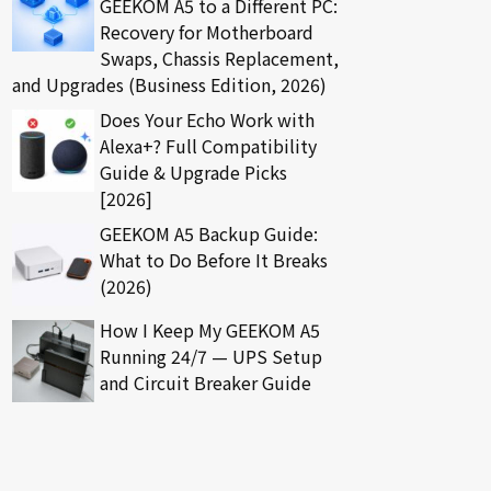
GEEKOM A5 to a Different PC:
Recovery for Motherboard
Swaps, Chassis Replacement,
and Upgrades (Business Edition, 2026)
Does Your Echo Work with
Alexa+? Full Compatibility
Guide & Upgrade Picks
[2026]
GEEKOM A5 Backup Guide:
What to Do Before It Breaks
(2026)
How I Keep My GEEKOM A5
Running 24/7 — UPS Setup
and Circuit Breaker Guide