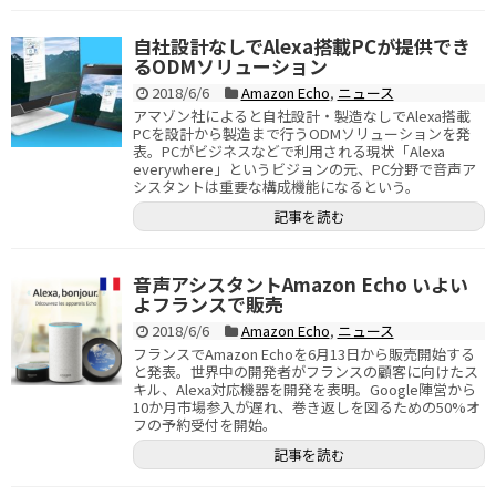
自社設計なしでAlexa搭載PCが提供でき
るODMソリューション
2018/6/6
Amazon Echo
,
ニュース
アマゾン社によると自社設計・製造なしでAlexa搭載
PCを設計から製造まで行うODMソリューションを発
表。PCがビジネスなどで利用される現状「Alexa
everywhere」というビジョンの元、PC分野で音声ア
シスタントは重要な構成機能になるという。
記事を読む
音声アシスタントAmazon Echo いよい
よフランスで販売
2018/6/6
Amazon Echo
,
ニュース
フランスでAmazon Echoを6月13日から販売開始する
と発表。世界中の開発者がフランスの顧客に向けたス
キル、Alexa対応機器を開発を表明。Google陣営から
10か月市場参入が遅れ、巻き返しを図るための50%オ
フの予約受付を開始。
記事を読む