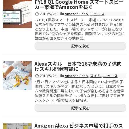
FY18 Q1 Google Home スマートスピー
カー市場でAmazonを抜く
2018/5/25
Amazon Echo
,
ニュース
FY18Q1世界スマートスピーカー市場においてGoogle
陣営が初めてアマゾン陣営の出荷台数を超え世界1位
となりました。中国市場ではシャオミーが1位になり
世界では3位のシェアを確保。国別ランキングの3位に
韓国が英国を抜きその地位に。
記事を読む
Alexaスキル 日本で16才未満の子供向
けスキル開発可能に
2018/5/24
Amazon Echo
,
スキル
,
ニュース
5月24日アマゾン社によると日本国内で16才未満の子
供向けスキルが開発可能になったという。日本のゲー
ムや教育関連市場において子供が楽しめるような音声
体験スキルの開発を促し、様々な世代に向けて音声ア
シスタント市場の拡大を目指す。
記事を読む
Amazon Alexa ビジネス市場で相手のス