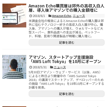
Amazon Echo購買層は郊外の高収入白人
層、導入後アマゾンでの購入金額増に
2018/6/1
Amazon Echo
,
ニュース
米調査会社の報告によるとAmazon Echoの購入層は郊
外に住むテクノロジー好きの高収入白人層が中心。購
入後、アマゾンへの購入が増え、ウォルマートなど大
型スーパー、食料品店への支出が減る。ペットフー
ド、料理、髭剃り関連製品が明確に購入増に。
記事を読む
アマゾン、スタートアップ支援施設
「AWS Loft Tokyo」を10月にオープン
2018/5/31
ニュース
5月30日アマゾン・ウェブ・サービス（以後、AWS）
によると昨日より開催中の「AWS Summit Tokyo
2018」の講演でスタートアップ、デベロッパーのため
の施設「AWS Loft Tokyo」を18年10月にオープンする
計画を発表。
記事を読む