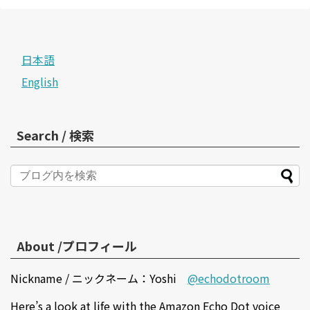
日本語
English
Search / 検索
About /プロフィール
Nickname / ニックネーム：Yoshi
@echodotroom
Here’s a look at life with the Amazon Echo Dot voice