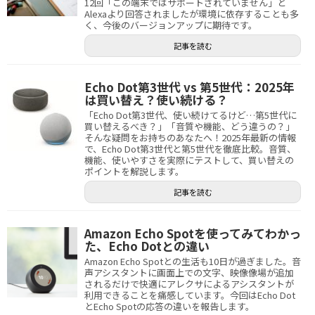
12回「この端末ではサポートされていません」と
Alexaより回答されましたが環境に依存することも多
く、今後のバージョンアップに期待です。
記事を読む
Echo Dot第3世代 vs 第5世代：2025年
は買い替え？使い続ける？
「Echo Dot第3世代、使い続けてるけど…第5世代に
買い替えるべき？」「音質や機能、どう違うの？」
そんな疑問をお持ちのあなたへ！2025年最新の情報
で、Echo Dot第3世代と第5世代を徹底比較。音質、
機能、使いやすさを実際にテストして、買い替えの
ポイントを解説します。
記事を読む
Amazon Echo Spotを使ってみてわかっ
た、Echo Dotとの違い
Amazon Echo Spotとの生活も10日が過ぎました。音
声アシスタントに画面上での文字、映像像場が追加
されるだけで快適にアレクサによるアシスタントが
利用できることを痛感しています。今回はEcho Dot
とEcho Spotの応答の違いを報告します。