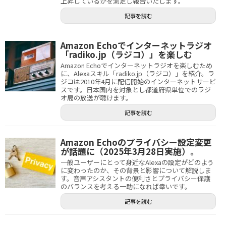
上昇しているかを測定し報告いたします。
記事を読む
Amazon Echoでインターネットラジオ
「radiko.jp（ラジコ）」を楽しむ
Amazon Echoでインターネットラジオを楽しむため
に、Alexaスキル「radiko.jp（ラジコ）」を紹介。ラ
ジコは2010年4月に配信開始のインターネットサービ
スです。日本国内を対象とし都道府県単位でのラジ
オ局の放送が聴けます。
記事を読む
Amazon Echoのプライバシー設定変更
が話題に（2025年3月28日実施）。
一般ユーザーにとって身近なAlexaの設定がどのよう
に変わったのか、その背景と影響について解説しま
す。音声アシスタントの便利さとプライバシー保護
のバランスを考える一助になれば幸いです。
記事を読む