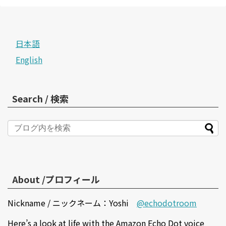
日本語
English
Search / 検索
About /プロフィール
Nickname / ニックネーム：Yoshi
@echodotroom
Here’s a look at life with the Amazon Echo Dot voice