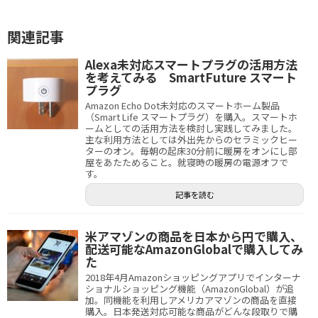
関連記事
Alexa未対応スマートプラグの活用方法
を考えてみる SmartFuture スマート
プラグ
Amazon Echo Dot未対応のスマートホーム製品
（Smart Life スマートプラグ）を購入。スマートホ
ームとしての活用方法を検討し実践してみました。
主な利用方法としては外出先からのセラミックヒー
ターのオン。毎朝の起床30分前に暖房をオンにし部
屋をあたためること。就寝時の暖房の電源オフで
す。
記事を読む
米アマゾンの商品を日本から円で購入、
配送可能なAmazonGlobalで購入してみ
た
2018年4月Amazonショッピングアプリでインターナ
ショナルショッピング機能（AmazonGlobal）が追
加。同機能を利用しアメリカアマゾンの商品を直接
購入。日本発送対応可能な商品がどんな段取りで購