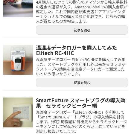
4月購入したツゥミの財布のアマゾンから輸入手数料
の返金の連絡が入り、AmazonGlobalでの購入金額が
確定した。これで国内正規販売店とアマゾンインタ
ーナショナルでの購入金額が比較でき、どちらの購
入が得だったのか報告します。
記事を読む
温湿度データロガーを購入してみた
Elitech RC-4HC
温湿度データロガー Elitech RC-4HCを購入してみま
した。スマートプラグを利用し外出先からセラミッ
クストーブの効果を温湿度データロガーで測定した
いという思いからでした。
記事を読む
SmartFuture スマートプラグの導入効
果 セラミックヒーター編
温湿度データロガー「Elitech RC-4HC」を利用して
「SmartFutureスマートプラグ」の導入効果を計測
します。帰宅1時間前に外出先からセラミックヒータ
ーをオンにして室温がどのくらい上昇しているかを
測定し報告いたします。