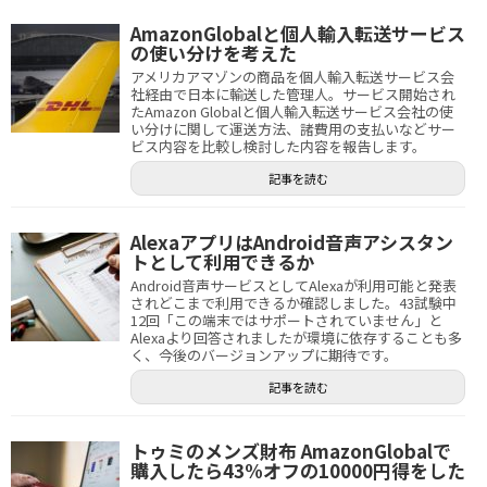
AmazonGlobalと個人輸入転送サービス
の使い分けを考えた
アメリカアマゾンの商品を個人輸入転送サービス会
社経由で日本に輸送した管理人。サービス開始され
たAmazon Globalと個人輸入転送サービス会社の使
い分けに関して運送方法、諸費用の支払いなどサー
ビス内容を比較し検討した内容を報告します。
記事を読む
AlexaアプリはAndroid音声アシスタン
トとして利用できるか
Android音声サービスとしてAlexaが利用可能と発表
されどこまで利用できるか確認しました。43試験中
12回「この端末ではサポートされていません」と
Alexaより回答されましたが環境に依存することも多
く、今後のバージョンアップに期待です。
記事を読む
トゥミのメンズ財布 AmazonGlobalで
購入したら43%オフの10000円得をした