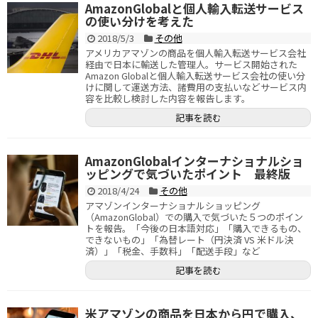
AmazonGlobalと個人輸入転送サービス
の使い分けを考えた
2018/5/3
その他
アメリカアマゾンの商品を個人輸入転送サービス会社
経由で日本に輸送した管理人。サービス開始された
Amazon Globalと個人輸入転送サービス会社の使い分
けに関して運送方法、諸費用の支払いなどサービス内
容を比較し検討した内容を報告します。
記事を読む
AmazonGlobalインターナショナルショ
ッピングで気づいたポイント 最終版
2018/4/24
その他
アマゾンインターナショナルショッピング
（AmazonGlobal）での購入で気づいた５つのポイン
トを報告。「今後の日本語対応」「購入できるもの、
できないもの」「為替レート（円決済 VS 米ドル決
済）」「税金、手数料」「配送手段」など
記事を読む
米アマゾンの商品を日本から円で購入、